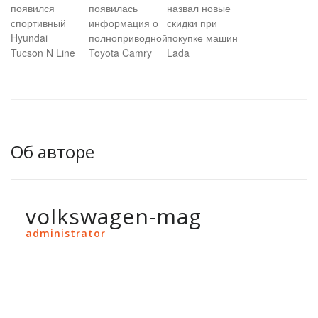
появился
появилась
назвал новые
спортивный
информация о
скидки при
Hyundai
полноприводной
покупке машин
Tucson N Line
Toyota Camry
Lada
Об авторе
volkswagen-mag
administrator