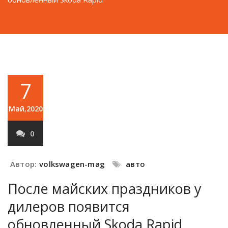
7
Май,2020
0
Автор:
volkswagen-mag
авто
После майских праздников у
дилеров появится
обновленный Skoda Rapid