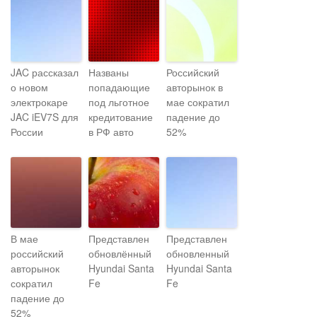
JAC рассказал
Названы
Российский
о новом
попадающие
авторынок в
электрокаре
под льготное
мае сократил
JAC iEV7S для
кредитование
падение до
России
в РФ авто
52%
В мае
Представлен
Представлен
российский
обновлённый
обновленный
авторынок
Hyundai Santa
Hyundai Santa
сократил
Fe
Fe
падение до
52%