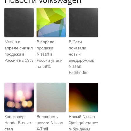
Nissan в
В апреле
В Сети
апреле снизил
продажи
показали
продажи в
Nissan в
новый
России на 59%
России упали
внедорожник
на 59%
Nissan
Pathfinder
Кроссовер
Внешность
Новый Nissan
Honda Breeze
нового Nissan
Qashqai станет
стал
X-Trail
гибридным