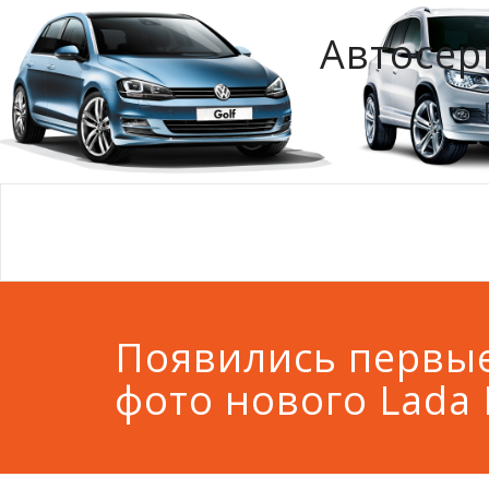
Автосер
Появились первы
фото нового Lada 