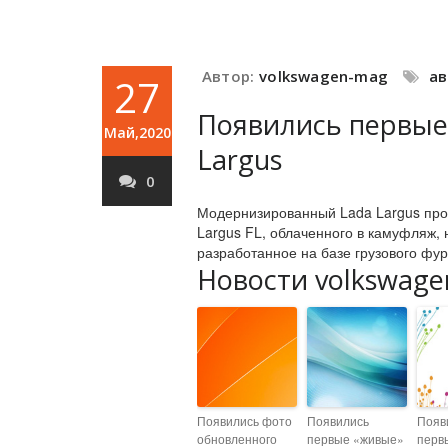
Автор:
volkswagen-mag
а
27
Появились первые
Май,2020
Largus
0
Модернизированный Lada Largus прох
Largus FL, облаченного в камуфляж, 
разработанное на базе грузового фур
Новости volkswage
Появились фото
Появились
Появ
обновленного
первые «живые»
перв