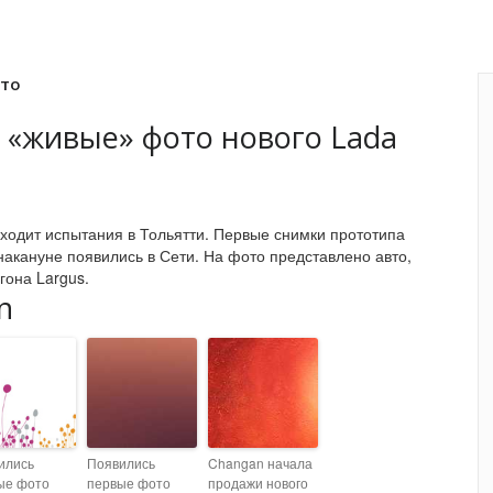
вто
 «живые» фото нового Lada
одит испытания в Тольятти. Первые снимки прототипа
накануне появились в Сети. На фото представлено авто,
гона Largus.
n
ились
Появились
Changan начала
ые фото
первые фото
продажи нового