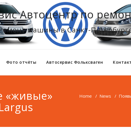
вис Автоцентр по ремон
Ремонт машины в Санкт-Петербург
Фото отчёты
Автосервис Фольксваген
Контак
е «живые»
Home
/
News
/
Появи
Largus