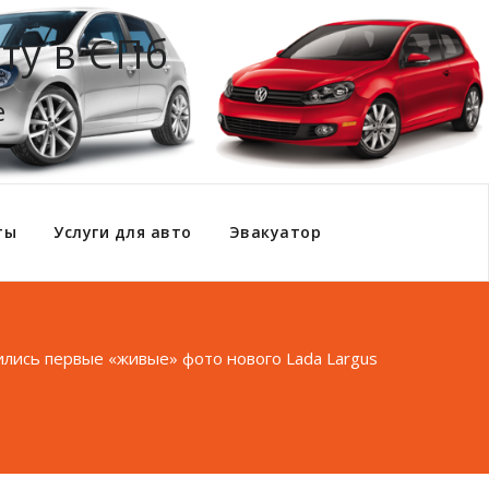
ту в СПб
е
ты
Услуги для авто
Эвакуатор
лись первые «живые» фото нового Lada Largus