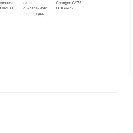
вленного
салона
Changan CS75
Largus FL
обновленного
FL в России
Lada Largus