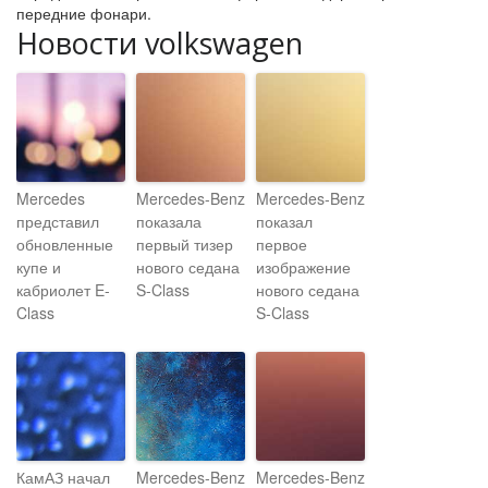
передние фонари.
Новости volkswagen
Mercedes
Mercedes-Benz
Mercedes-Benz
представил
показала
показал
обновленные
первый тизер
первое
купе и
нового седана
изображение
кабриолет E-
S-Class
нового седана
Class
S-Class
КамАЗ начал
Mercedes-Benz
Mercedes-Benz