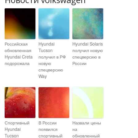
Российская
Hyundai
Hyundai Solaris
обновленная
Tucson
получил новую
Hyundai Creta
получил в РФ
спецверсию в
подорожала
новую
России
спецверсию
Way
Спортивный
В России
Назвали цены
Hyundai
появился
на
Tucson
спортивный
обновленный