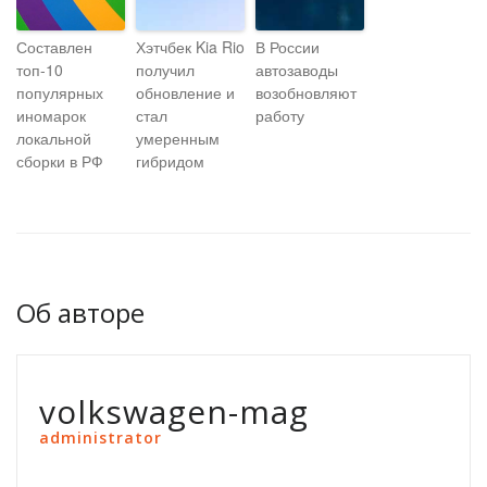
Составлен
Хэтчбек Kia Rio
В России
топ-10
получил
автозаводы
популярных
обновление и
возобновляют
иномарок
стал
работу
локальной
умеренным
сборки в РФ
гибридом
Об авторе
volkswagen-mag
administrator