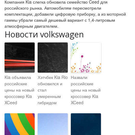
Компания Kia слегка обновила семейство Ceed для
российского рынка. Автомобилям пересмотрели
комплектации, добавили цифровую приборку, а из моторной
гаммы убрали самый дешевый вариант с 1,4-литровым
атмосферным двигателем.
Новости volkswagen
Kia объявила
Хэтчбек Kia Rio
Назвали
российские
обновился и
российские
цены на новый
стал
цены на новый
кроссовер Kia
умеренным
кроссовер Kia
XCeed
гибридом
XCeed