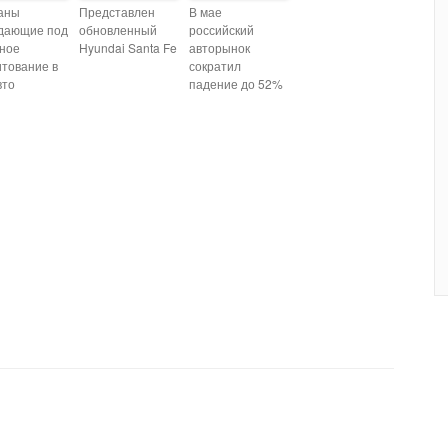
аны
Представлен
В мае
дающие под
обновленный
российский
тное
Hyundai Santa Fe
авторынок
итование в
сократил
вто
падение до 52%