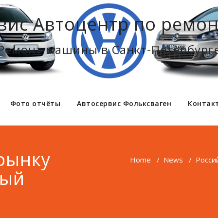
вис Автоцентр по ремон
Ремонт машины в Санкт-Петербург
Фото отчёты
Автосервис Фольксваген
Контак
рынку
Home
/
News
/
Росси
ный