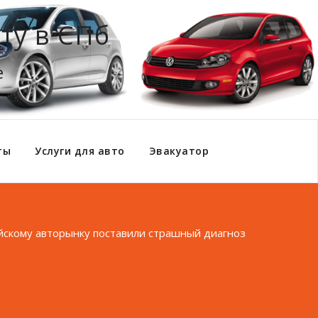
ту в СПб
е
ты
Услуги для авто
Эвакуатор
йскому авторынку поставили страшный диагноз