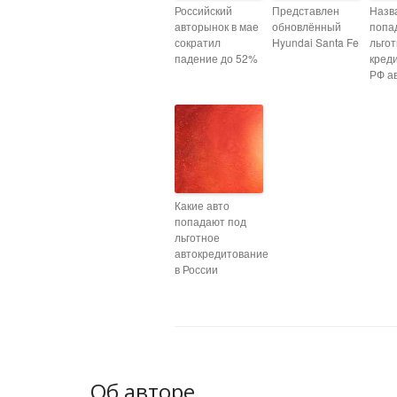
Российский
Представлен
Назв
авторынок в мае
обновлённый
попа
сократил
Hyundai Santa Fe
льго
падение до 52%
кред
РФ а
Какие авто
попадают под
льготное
автокредитование
в России
Об авторе