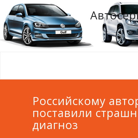
Автосер
Российскому авто
поставили страш
диагноз