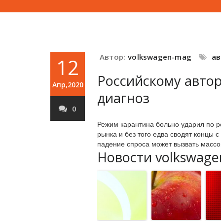
Автор:
volkswagen-mag
а
12
Российскому авто
Апр,2020
диагноз
0
Режим карантина больно ударил по р
рынка и без того едва сводят концы
падение спроса может вызвать массо
Новости volkswage