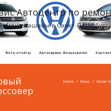
вис Автоцентр по ремон
Ремонт машины в Санкт-Петербург
Фото отчёты
Автосервис Фольксваген
Контак
новый
Home
/
News
/
Skoda т
оссовер