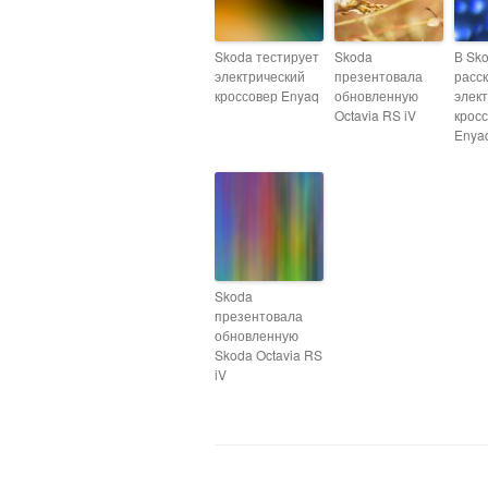
Skoda тестирует
Skoda
В Sk
электрический
презентовала
расс
кроссовер Enyaq
обновленную
элек
Octavia RS iV
крос
Enyaq
Skoda
презентовала
обновленную
Skoda Octavia RS
iV