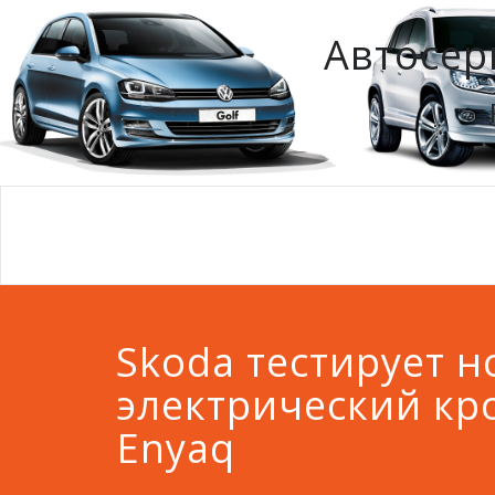
Автосер
Skoda тестирует 
электрический кр
Enyaq