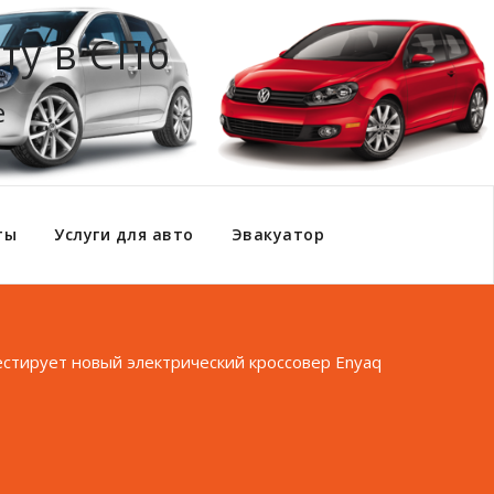
ту в СПб
е
ты
Услуги для авто
Эвакуатор
естирует новый электрический кроссовер Enyaq