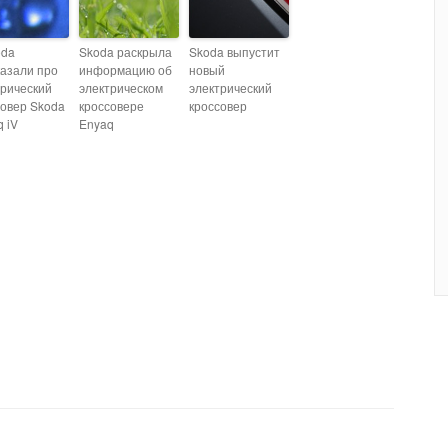
oda
Skoda раскрыла
Skoda выпустит
казали про
информацию об
новый
трический
электрическом
электрический
совер Skoda
кроссовере
кроссовер
 iV
Enyaq