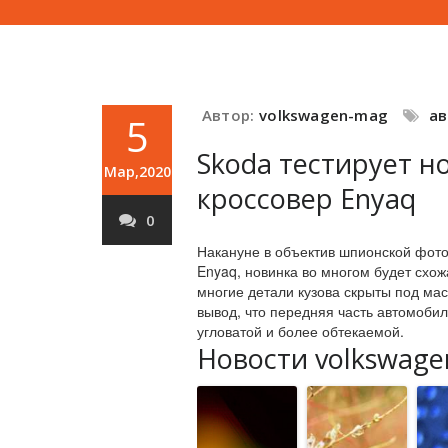
Автор:
volkswagen-mag
а
5
Skoda тестирует н
Мар,2020
кроссовер Enyaq
0
Накануне в объектив шпионской фото
Enyaq, новинка во многом будет схож
многие детали кузова скрыты под ма
вывод, что передняя часть автомобил
угловатой и более обтекаемой.
Новости volkswage