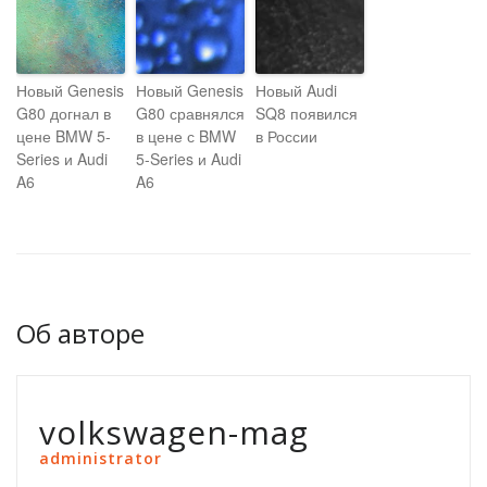
Новый Genesis
Новый Genesis
Новый Audi
G80 догнал в
G80 сравнялся
SQ8 появился
цене BMW 5-
в цене с BMW
в России
Series и Audi
5-Series и Audi
A6
A6
Об авторе
volkswagen-mag
administrator