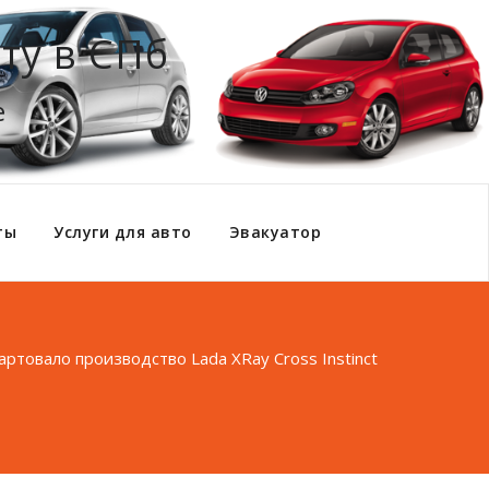
ту в СПб
е
ты
Услуги для авто
Эвакуатор
артовало производство Lada XRay Cross Instinct