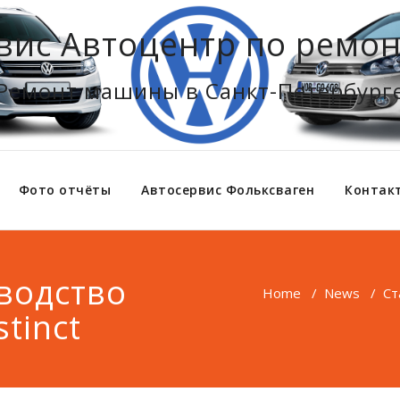
вис Автоцентр по ремон
Ремонт машины в Санкт-Петербург
Фото отчёты
Автосервис Фольксваген
Контак
водство
Home
/
News
/
Ст
stinct