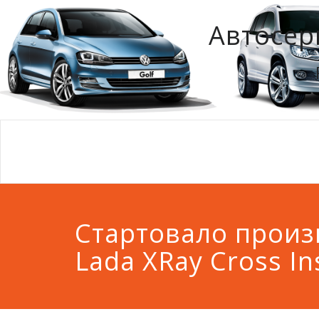
Автосер
Стартовало произ
Lada XRay Cross In