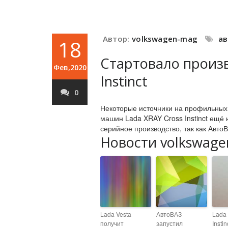
Автор:
volkswagen-mag
а
18
Стартовало произв
Фев,2020
Instinct
0
Некоторые источники на профильных 
машин Lada XRAY Cross Instinct ещё 
серийное производство, так как Авто
Новости volkswage
Lada Vesta
АвтоВАЗ
Lada 
получит
запустил
Instin