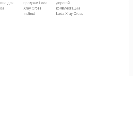
упна для
продажи Lada
дорогой
пки
Xray Cross
комплектации
Instinct
Lada Xray Cross