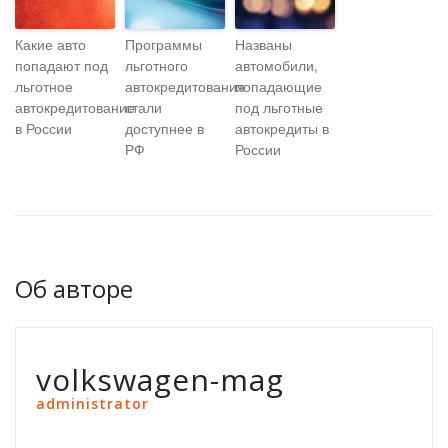
Какие авто
Программы
Названы
попадают под
льготного
автомобили,
льготное
автокредитования
попадающие
автокредитование
стали
под льготные
в России
доступнее в
автокредиты в
РФ
России
Об авторе
volkswagen-mag
administrator