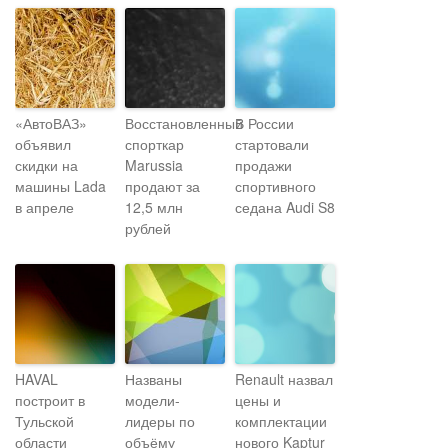
«АвтоВАЗ»
Восстановленный
В России
объявил
спорткар
стартовали
скидки на
Marussia
продажи
машины Lada
продают за
спортивного
в апреле
12,5 млн
седана Audi S8
рублей
HAVAL
Названы
Renault назвал
построит в
модели-
цены и
Тульской
лидеры по
комплектации
области
объёму
нового Kaptur