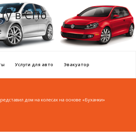
ту в СПб
е
ты
Услуги для авто
Эвакуатор
представил дом на колесах на основе «Буханки»