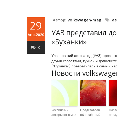
Автор:
volkswagen-mag
а
29
УАЗ представил до
Апр,2020
«Буханки»
0
Ульяновский автозавод (УАЗ) презен
двумя кроватями, кухней и дополни
(“Буханка”) превратилась в самый на
Новости volkswage
Российский
Представлен
Назв
авторынок в мае
обновлённый
попа