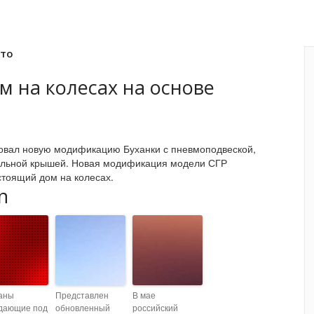
вто
м на колесах на основе
товал новую модификацию Буханки с пневмоподвеской,
тельной крышей. Новая модификация модели СГР
стоящий дом на колесах.
n
аны
Представлен
В мае
дающие под
обновленный
российский