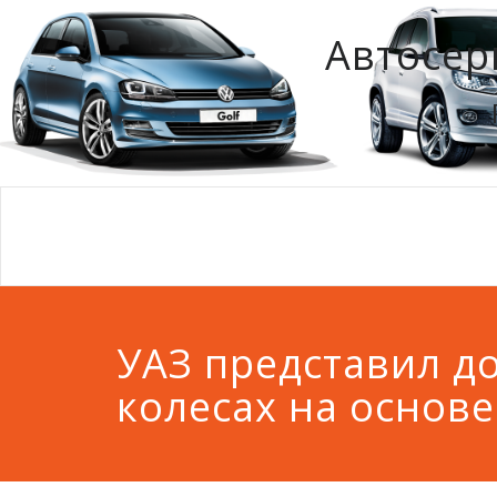
Автосер
УАЗ представил д
колесах на основе