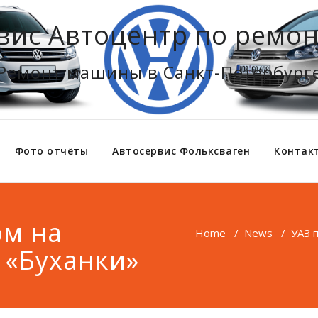
вис Автоцентр по ремон
Ремонт машины в Санкт-Петербург
Фото отчёты
Автосервис Фольксваген
Контак
ом на
Home
/
News
/
УАЗ 
 «Буханки»