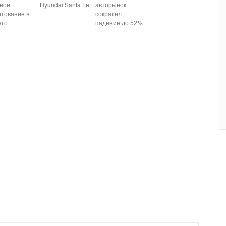
тное
Hyundai Santa Fe
авторынок
итование в
сократил
вто
падение до 52%