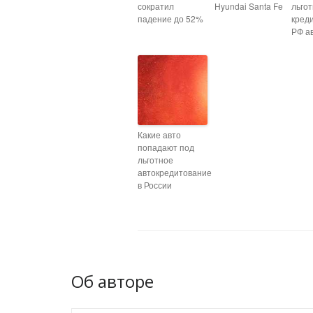
сократил
Hyundai Santa Fe
льго
падение до 52%
кред
РФ а
Какие авто
попадают под
льготное
автокредитование
в России
Об авторе