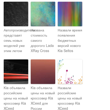
Автопроизводители
Названа
Назвали время
представят
стоимость
появления
семь новых
самого
бюджетных
моделей уже
дорогого Lada
версий нового
этим летом
XRay Cross
Kia Seltos
Kia объявила
Kia объявила
Назвали
российские
цены на новый
российские
цены на новый
кроссовер Kia
цены на новый
кроссовер Kia
XCeed для
кроссовер Kia
XCeed
России
XCeed