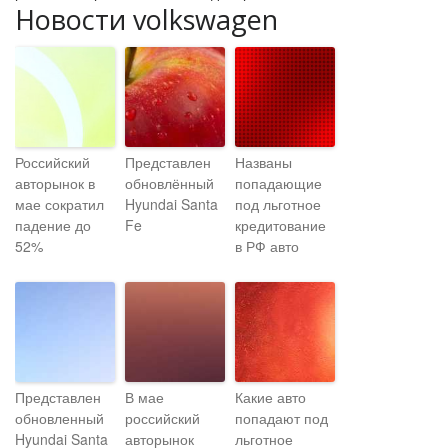
Новости volkswagen
Российский
Представлен
Названы
авторынок в
обновлённый
попадающие
мае сократил
Hyundai Santa
под льготное
падение до
Fe
кредитование
52%
в РФ авто
Представлен
В мае
Какие авто
обновленный
российский
попадают под
Hyundai Santa
авторынок
льготное