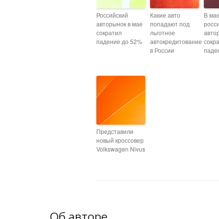
Российский
Какие авто
В ма
авторынок в мае
попадают под
росс
сократил
льготное
авто
падение до 52%
автокредитование
сокр
в России
паде
Представили
новый кроссовер
Volkswagen Nivus
Об авторе