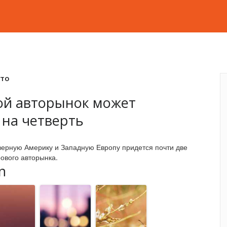
вто
вой авторынок может
 на четверть
еверную Америку и Западную Европу придется почти две
ового авторынка.
n