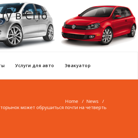
ту в СПб
е
ты
Услуги для авто
Эвакуатор
Home
/
News
/
вторынок может обрушиться почти на четверть