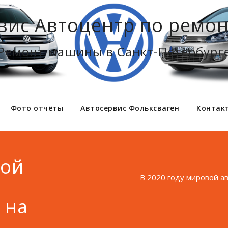
вис Автоцентр по ремон
Ремонт машины в Санкт-Петербург
Фото отчёты
Автосервис Фольксваген
Контак
вой
В 2020 году мировой а
 на