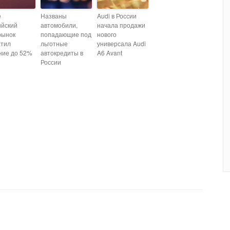
е
Названы
Audi в России
ийский
автомобили,
начала продажи
рынок
попадающие под
нового
атил
льготные
универсала Audi
ние до 52%
автокредиты в
A6 Avant
России