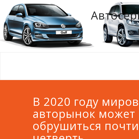
Автосер
В 2020 году миро
авторынок может
обрушиться почти
четверть