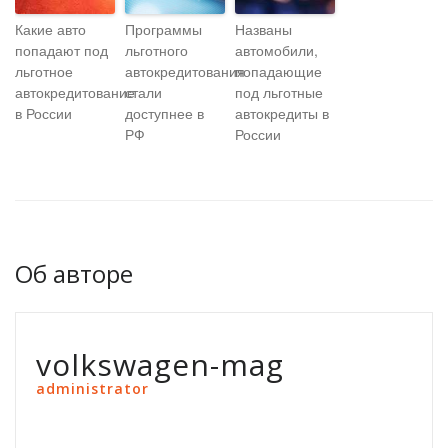
Какие авто
Программы
Названы
попадают под
льготного
автомобили,
льготное
автокредитования
попадающие
автокредитование
стали
под льготные
в России
доступнее в
автокредиты в
РФ
России
Об авторе
volkswagen-mag
administrator