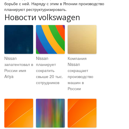
борьбе с ней. Наряду с этим в Японии производство
планируют реструктуризировать.
Новости volkswagen
Nissan
Nissan
Компания
запатентовал в
планирует
Nissan
России имя
сократить
сокращает
Ariya
свыше 20 тыс.
производство
сотрудников
машин в
России