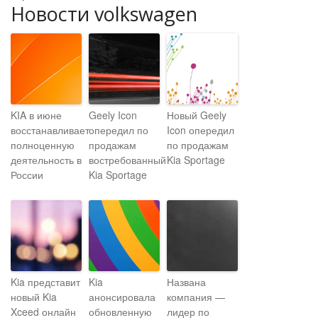
Новости volkswagen
KIA в июне
Geely Icon
Новый Geely
восстанавливает
опередил по
Icon опередил
полноценную
продажам
по продажам
деятельность в
востребованный
Kia Sportage
России
Kia Sportage
Kia представит
Kia
Названа
новый Kia
анонсировала
компания —
Xceed онлайн
обновленную
лидер по