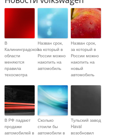
В
Назван срок,
Назван срок,
Калининградской
за который в
за который в
области
России можно
России можно
меняются
накопить на
накопить на
правила
автомобиль
новый
техосмотра
автомобиль
В РФ падают
Сколько
Тульский завод
продажи
стоили бы
Haval
автомобилей в
автомобили в
возобновил