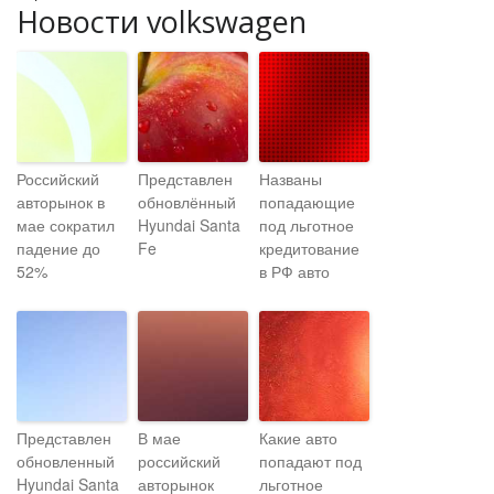
Новости volkswagen
Российский
Представлен
Названы
авторынок в
обновлённый
попадающие
мае сократил
Hyundai Santa
под льготное
падение до
Fe
кредитование
52%
в РФ авто
Представлен
В мае
Какие авто
обновленный
российский
попадают под
Hyundai Santa
авторынок
льготное