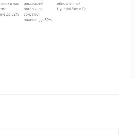
рынок в мае
российский
обновлённый
атил
авторынок
Hyundai Santa Fe
ние до 52%
сократил
падение до 52%