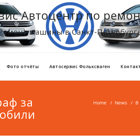
вис Автоцентр по ремон
Ремонт машины в Санкт-Петербург
Фото отчёты
Автосервис Фольксваген
Контак
раф за
Home
/
News
/
В
обили