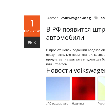
Автор:
volkswagen-mag
а
1
В РФ появится шт
Июн,2020
автомобили
0
В проекте новой редакции Кодекса о
сразу несколько новых статей, касаю
предлагает наказывать владельцев 
или штрафом.
Новости volkswage
JAC рассказал о
Названы
Росс