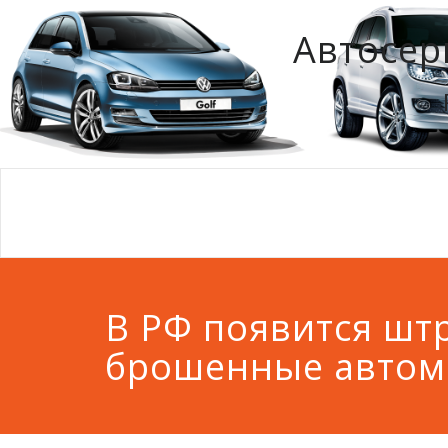
Автосер
В РФ появится шт
брошенные автом