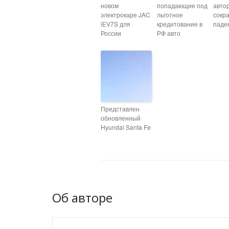
новом
попадающие под
авто
электрокаре JAC
льготное
сокр
iEV7S для
кредитование в
паде
России
РФ авто
Представлен
обновленный
Hyundai Santa Fe
Об авторе