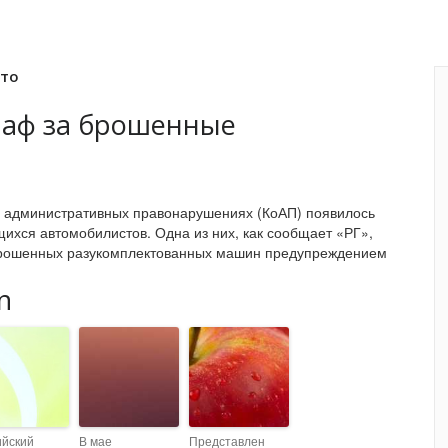
вто
раф за брошенные
б административных правонарушениях (КоАП) появилось
щихся автомобилистов. Одна из них, как сообщает «РГ»,
брошенных разукомплектованных машин предупреждением
n
ийский
В мае
Представлен