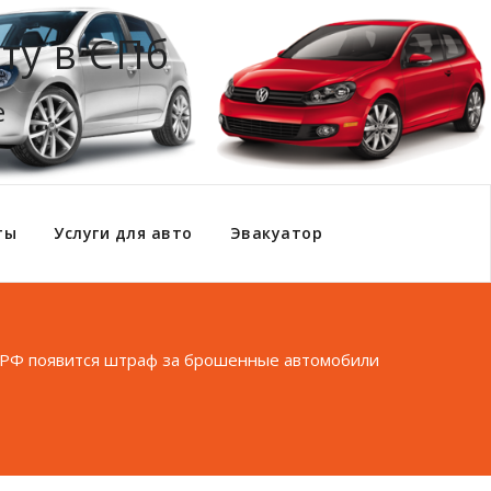
ту в СПб
е
ты
Услуги для авто
Эвакуатор
 РФ появится штраф за брошенные автомобили