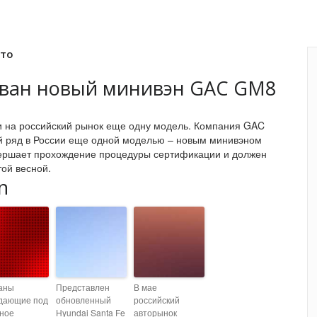
вто
ван новый минивэн GAC GM8
и на российский рынок еще одну модель. Компания GAC
й ряд в России еще одной моделью – новым минивэном
ершает прохождение процедуры сертификации и должен
той весной.
n
аны
Представлен
В мае
дающие под
обновленный
российский
тное
Hyundai Santa Fe
авторынок