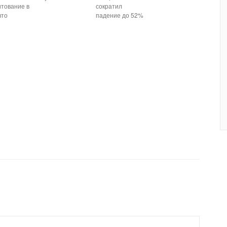
итование в
сократил
вто
падение до 52%