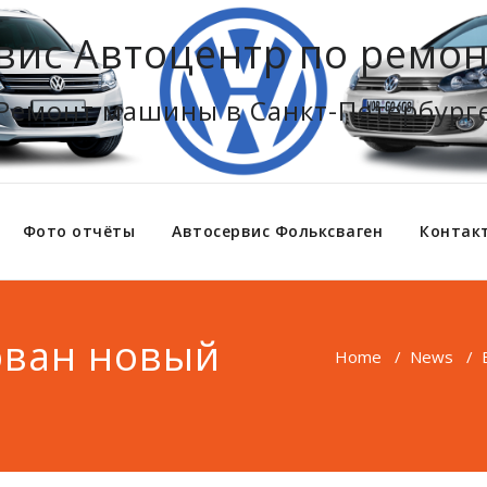
вис Автоцентр по ремон
Ремонт машины в Санкт-Петербург
Фото отчёты
Автосервис Фольксваген
Контак
ован новый
Home
/
News
/