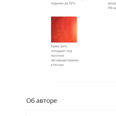
падение до 52%
кред
РФ а
Какие авто
попадают под
льготное
автокредитование
в России
Об авторе