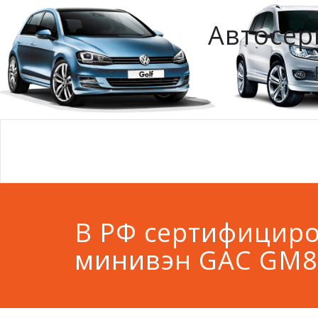
Автосер
В РФ сертифицир
минивэн GAC GM8