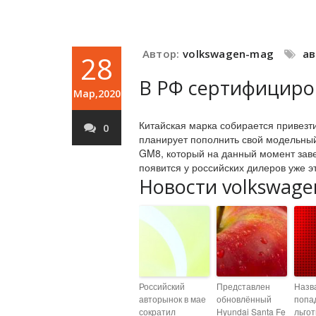
Автор:
volkswagen-mag
а
28
В РФ сертифициро
Мар,2020
Китайская марка собирается привезт
0
планирует пополнить свой модельны
GM8, который на данный момент зав
появится у российских дилеров уже э
Новости volkswage
Российский
Представлен
Назв
авторынок в мае
обновлённый
попа
сократил
Hyundai Santa Fe
льго