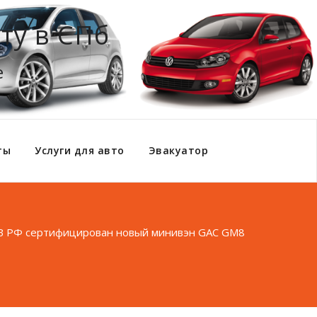
ту в СПб
е
ты
Услуги для авто
Эвакуатор
В РФ сертифицирован новый минивэн GAC GM8