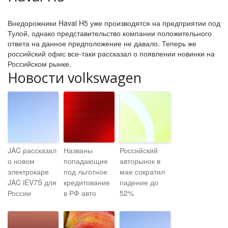
Внедорожники Haval H5 уже производятся на предприятии под
Тулой, однако представительство компании положительного
ответа на данное предположение не давало. Теперь же
российский офис все-таки рассказал о появлении новинки на
Российском рынке.
Новости volkswagen
JAC рассказал
Названы
Российский
о новом
попадающие
авторынок в
электрокаре
под льготное
мае сократил
JAC iEV7S для
кредитование
падение до
России
в РФ авто
52%