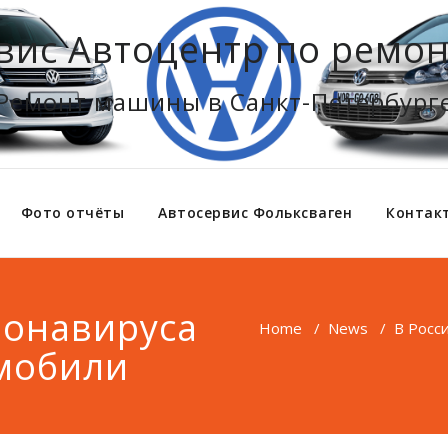
вис Автоцентр по ремон
Ремонт машины в Санкт-Петербург
Фото отчёты
Автосервис Фольксваген
Контак
ронавируса
Home
/
News
/
В Росс
мобили