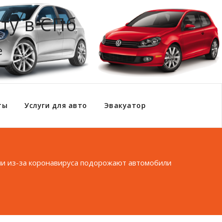
ту в СПб
е
ты
Услуги для авто
Эвакуатор
ии из-за коронавируса подорожают автомобили