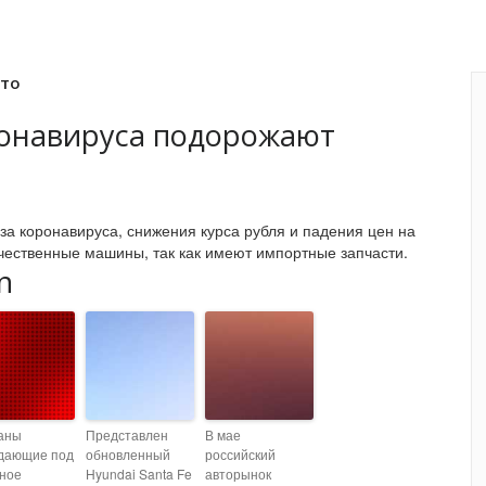
вто
ронавируса подорожают
за коронавируса, снижения курса рубля и падения цен на
ечественные машины, так как имеют импортные запчасти.
n
аны
Представлен
В мае
дающие под
обновленный
российский
тное
Hyundai Santa Fe
авторынок