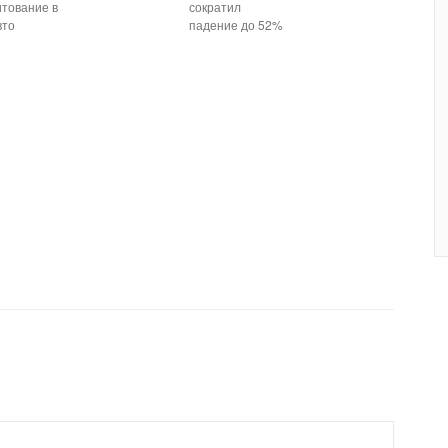
итование в
сократил
вто
падение до 52%