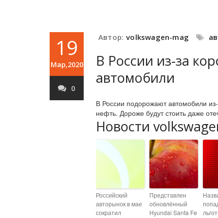
Автор:
volkswagen-mag
а
19
В России из-за ко
Мар,2020
автомобили
0
В России подорожают автомобили из-
нефть. Дороже будут стоить даже от
Новости volkswage
Российский
Представлен
Назв
авторынок в мае
обновлённый
попа
сократил
Hyundai Santa Fe
льго