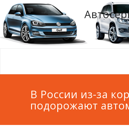
Автосер
В России из-за ко
подорожают авто