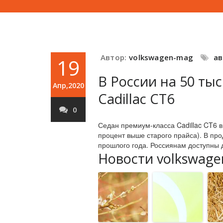
Автор:
volkswagen-mag
а
19
В России на 50 ты
Апр,2020
Cadillac CT6
0
Седан премиум-класса Cadillac CT6 в
процент выше старого прайса). В пр
прошлого года. Россиянам доступны д
Новости volkswage