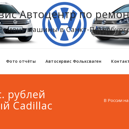
вис Автоцентр по ремон
Ремонт машины в Санкт-Петербург
Фото отчёты
Автосервис Фольксваген
Контак
с. рублей
В России на
й Cadillac