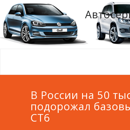
Автосер
В России на 50 ты
подорожал базовы
CT6