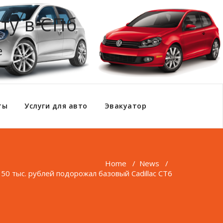
ту в СПб
е
ты
Услуги для авто
Эвакуатор
Home
/
News
/
 50 тыс. рублей подорожал базовый Cadillac CT6