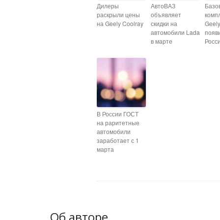
Дилеры
АвтоВАЗ
Базо
раскрыли цены
объявляет
комп
на Geely Coolray
скидки на
Geely
автомобили Lada
появ
в марте
Росс
В России ГОСТ
на раритетные
автомобили
заработает с 1
марта
Об авторе