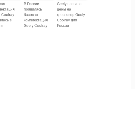
вая
В России
Geely назвала
лектация
появилась
цены на
 Coolray
базовая
кроссовер Geely
илась в
комплектация
Coolray для
ии
Geely Coolray
России