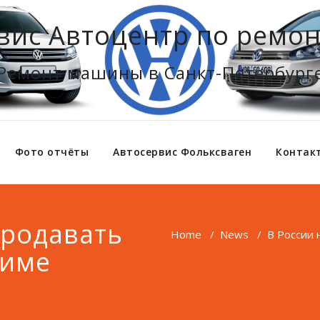
вис Автоцентр по ремон
Ремонт машины в Санкт-Петербург
Фото отчёты
Автосервис Фольксваген
Контак
продавать
Home
/
News
/
В России 
жиме