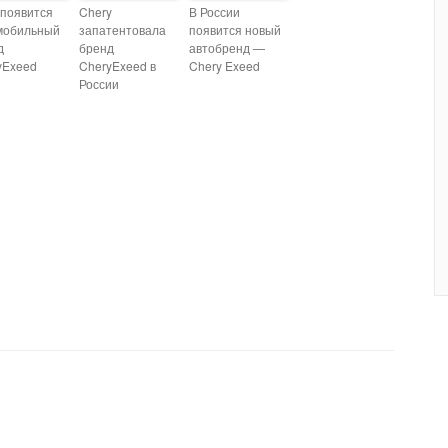
 появится
Chery
В России
мобильный
запатентовала
появится новый
д
бренд
автобренд —
yExeed
CheryExeed в
Chery Exeed
России