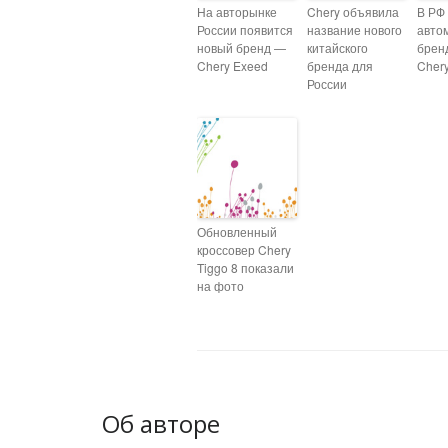
На авторынке
Chery объявила
В РФ
России появится
название нового
авто
новый бренд —
китайского
брен
Chery Exeed
бренда для
Cher
России
Обновленный
кроссовер Chery
Tiggo 8 показали
на фото
Об авторе