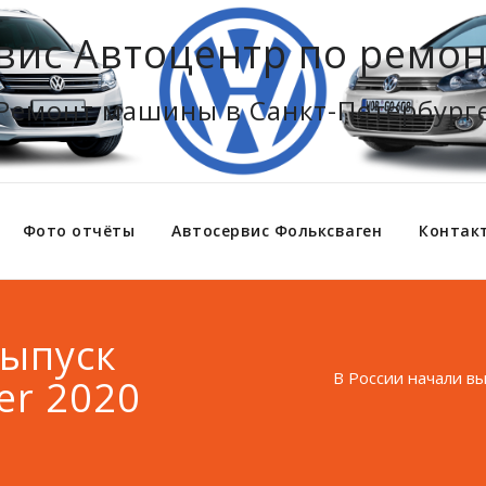
вис Автоцентр по ремон
Ремонт машины в Санкт-Петербург
Фото отчёты
Автосервис Фольксваген
Контак
выпуск
В России начали вы
er 2020