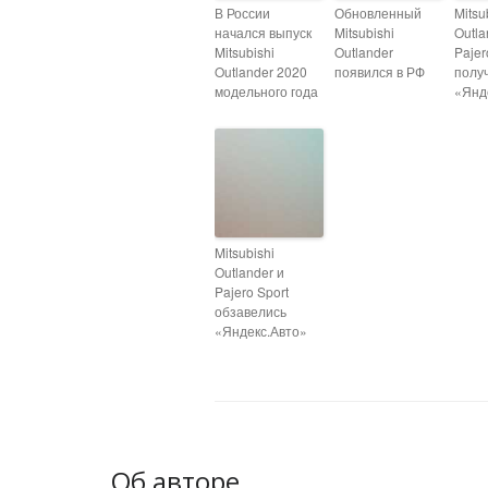
В России
Обновленный
Mitsu
начался выпуск
Mitsubishi
Outla
Mitsubishi
Outlander
Pajer
Outlander 2020
появился в РФ
полу
модельного года
«Янд
Mitsubishi
Outlander и
Pajero Sport
обзавелись
«Яндекс.Авто»
Об авторе