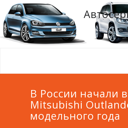
Автосер
В России начали 
Mitsubishi Outland
модельного года