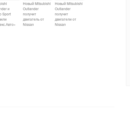
bishi
Новый Mitsubishi
Новый Mitsubishi
nder и
Outlander
Outlander
o Sport
получит
получит
чили
двигатель от
двигатели от
екс.Авто»
Nissan
Nissan