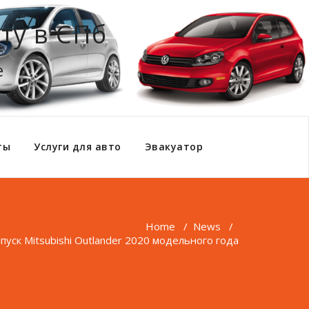
ту в СПб
е
ты
Услуги для авто
Эвакуатор
Home
/
News
/
пуск Mitsubishi Outlander 2020 модельного года