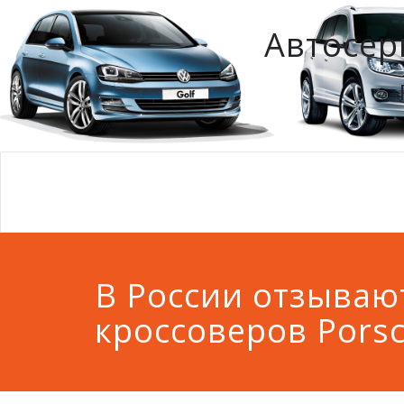
Автосер
В России отзывают
кроссоверов Pors