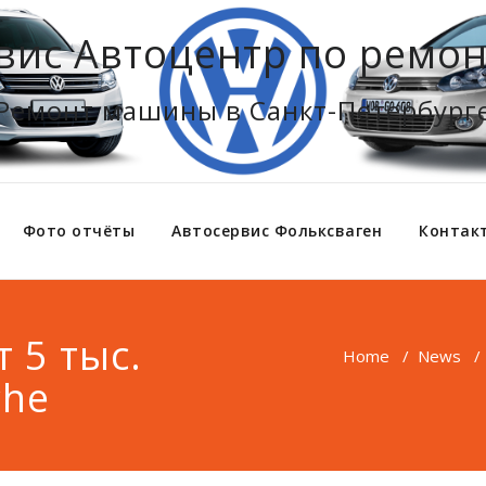
вис Автоцентр по ремон
Ремонт машины в Санкт-Петербург
Фото отчёты
Автосервис Фольксваген
Контак
 5 тыс.
Home
/
News
che