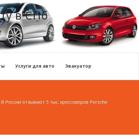
ту в СПб
е
ты
Услуги для авто
Эвакуатор
/
В России отзывают 5 тыс. кроссоверов Porsche