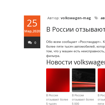
Автор:
volkswagen-mag
а
25
В России отзывают
Мар,2020
Обо всем сообщает «Росстандарт». К
0
более пяти тысяч автомобилей, котор
том, что у машин есть неисправность
фильтра.
Новости volkswage
В России
В России
В Ро
отзывают более
отзывают более
отзы
5 тысяч
5 000
пяти