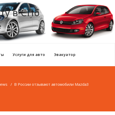
ту в СПб
е
ты
Услуги для авто
Эвакуатор
ews
/
В России отзывают автомобили Mazda3