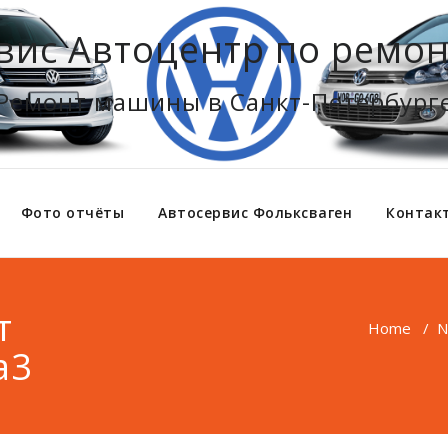
вис Автоцентр по ремон
Ремонт машины в Санкт-Петербург
Фото отчёты
Автосервис Фольксваген
Контак
т
Home
/
N
a3