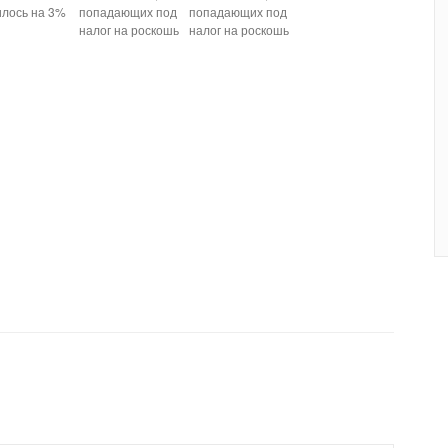
илось на 3%
попадающих под
попадающих под
налог на роскошь
налог на роскошь