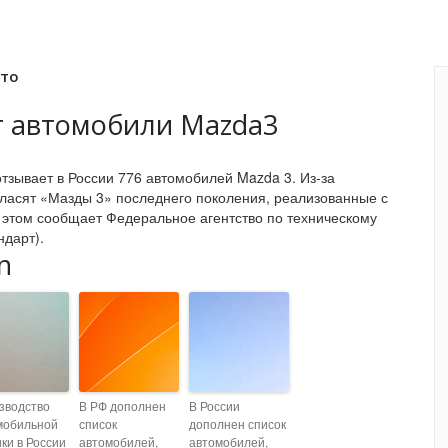
вто
т автомобили Mazda3
тзывает в России 776 автомобилей Mazda 3. Из-за
гласят «Мазды 3» последнего поколения, реализованные с
б этом сообщает Федеральное агентство по техническому
ндарт).
n
зводство
В РФ дополнен
В России
мобильной
список
дополнен список
ки в России
автомобилей,
автомобилей,