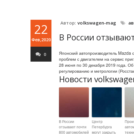
Автор:
volkswagen-mag
а
22
В России отзываю
Фев,2020
Японский автопроизводитель Mazda о
0
проблем с двигателем на сервис при
28 июня по 30 декабря 2019 года. О
регулированию и метрологии (Росста
Новости volkswage
В России
Центр
Прои
отзывают почти
Петербурга
авто
800 автомобилей
могут закрыть
техни