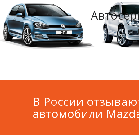
Автосер
В России отзываю
автомобили Mazd