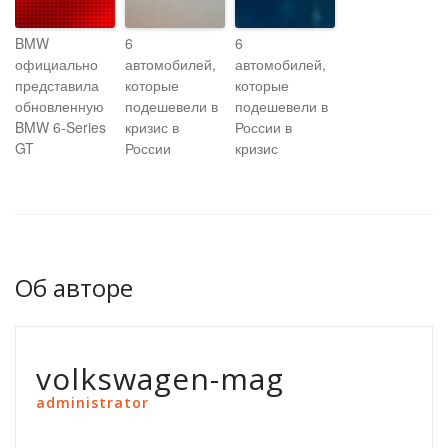
BMW
6
6
официально
автомобилей,
автомобилей,
представила
которые
которые
обновленную
подешевели в
подешевели в
BMW 6-Series
кризис в
России в
GT
России
кризис
Об авторе
volkswagen-mag
administrator