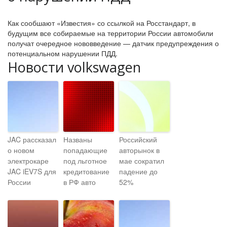
Как сообшают «Известия» со ссылкой на Росстандарт, в
будущим все собираемые на территории России автомобили
получат очередное нововведение — датчик предупреждения о
потенциальном нарушении ПДД.
Новости volkswagen
JAC рассказал
Названы
Российский
о новом
попадающие
авторынок в
электрокаре
под льготное
мае сократил
JAC iEV7S для
кредитование
падение до
России
в РФ авто
52%