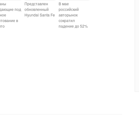
аны
Представлен
В мае
дающие под
обновленный
российский
тное
Hyundai Santa Fe
авторынок
итование в
сократил
вто
падение до 52%