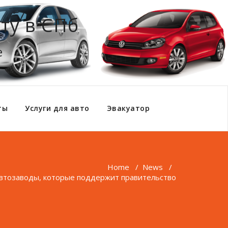
ту в СПб
е
ты
Услуги для авто
Эвакуатор
Home
/
News
/
автозаводы, которые поддержит правительство