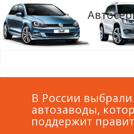
Автосер
В России выбрали
автозаводы, кото
поддержит правит