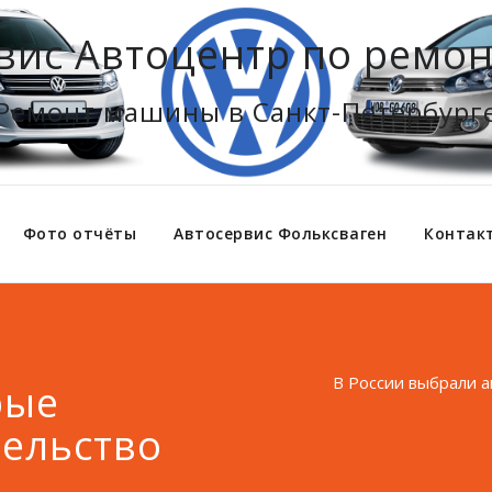
вис Автоцентр по ремон
Ремонт машины в Санкт-Петербург
Фото отчёты
Автосервис Фольксваген
Контак
В России выбрали 
рые
ельство