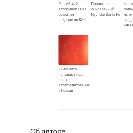
Российский
Представлен
Назв
авторынок в мае
обновлённый
попа
сократил
Hyundai Santa Fe
льго
падение до 52%
кред
РФ а
Какие авто
попадают под
льготное
автокредитование
в России
Об авторе