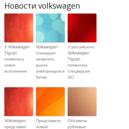
Новости volkswagen
У Volkswagen
Volkswagen
У российского
Tiguan
планирует
Volkswagen
появилось
захватить
Tiguan
новое
рынок
появилась
исполнение
электрокаров в
спецверсия
Китае
GO
Volkswagen
Представили
Объявили
представил
новый
рублевые