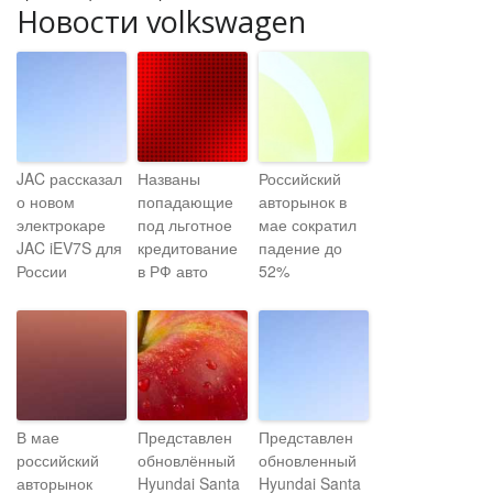
Новости volkswagen
JAC рассказал
Названы
Российский
о новом
попадающие
авторынок в
электрокаре
под льготное
мае сократил
JAC iEV7S для
кредитование
падение до
России
в РФ авто
52%
В мае
Представлен
Представлен
российский
обновлённый
обновленный
авторынок
Hyundai Santa
Hyundai Santa