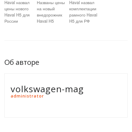
Haval назвал
Названы цены
Haval назвал
цены нового
на новый
комплектации
Haval H5 для
внедорожник
рамного Haval
России
Haval H5
H5 для РФ
Об авторе
volkswagen-mag
administrator