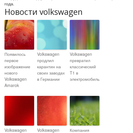
года.
Новости volkswagen
Появилось
Volkswagen
Volkswagen
первое
продлил
превратил
изображение
карантин на
классический
нового
своих заводах
T1 в
Volkswagen
в Германии
электромобиль
Amarok
Volkswagen
Volkswagen
Компания