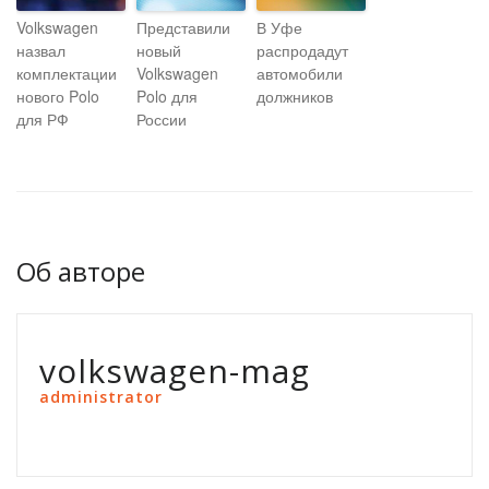
Volkswagen
Представили
В Уфе
назвал
новый
распродадут
комплектации
Volkswagen
автомобили
нового Polo
Polo для
должников
для РФ
России
Об авторе
volkswagen-mag
administrator