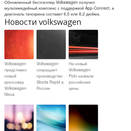
Обновленный бестселлер Volkswagen получил
мультимедийный комплекс с поддержкой App-Connect, а
диагональ тачскрина составит 6,5 или 8,2 дюйма.
Новости volkswagen
Volkswagen
Volkswagen
На новый
представил
сокращает
Volkswagen
новый
производство
Polo назвали
кроссовер
Skoda Rapid в
российские
Volkswagen
России
цены
Nivus