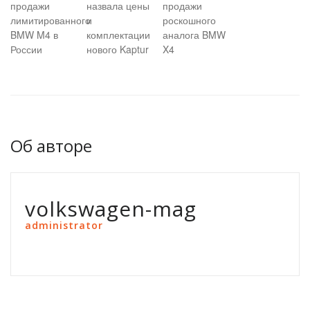
продажи
назвала цены
продажи
лимитированного
и
роскошного
BMW M4 в
комплектации
аналога BMW
России
нового Kaptur
X4
Об авторе
volkswagen-mag
administrator