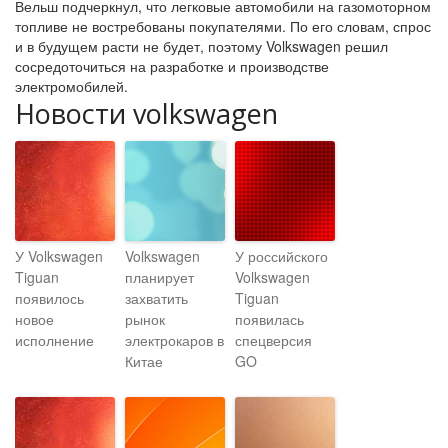
Вельш подчеркнул, что легковые автомобили на газомоторном
топливе не востребованы покупателями. По его словам, спрос
и в будущем расти не будет, поэтому Volkswagen решил
сосредоточиться на разработке и производстве
электромобилей.
Новости volkswagen
У Volkswagen
Volkswagen
У российского
Tiguan
планирует
Volkswagen
появилось
захватить
Tiguan
новое
рынок
появилась
исполнение
электрокаров в
спецверсия
Китае
GO