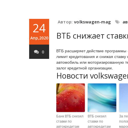
Автор:
volkswagen-mag
а
24
ВТБ снижает ставк
Апр,2020
ВТБ расширяет действие программы «
0
лимит кредитования и снижая ставку н
автомобиль или моторизированную те
залог кредитной организации.
Новости volkswage
Банк ВТБ снизил
ВТБ снизил
За п
ставки по
ставки по
поло
автокредитам
автокредитам
маро