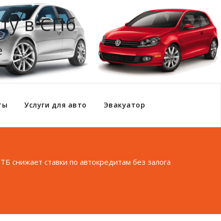
ту в СПб
е
ты
Услуги для авто
Эвакуатор
ТБ снижает ставки по автокредитам без залога