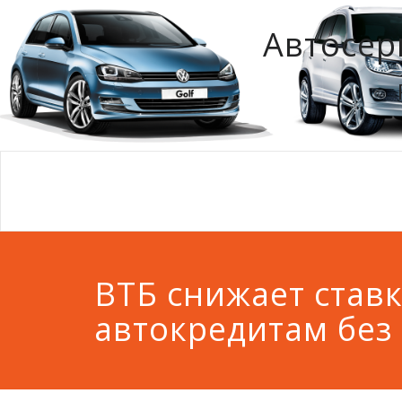
Автосер
ВТБ снижает став
автокредитам без