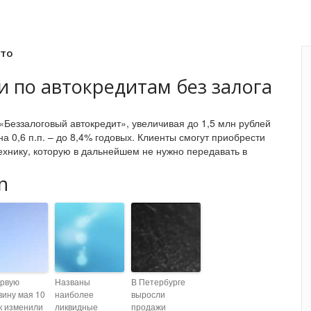
вто
и по автокредитам без залога
Беззалоговый автокредит», увеличивая до 1,5 млн рублей
а 0,6 п.п. – до 8,4% годовых. Клиенты смогут приобрести
хнику, которую в дальнейшем не нужно передавать в
n
ервую
Названы
В Петербурге
вину мая 10
наиболее
выросли
к изменили
ликвидные
продажи