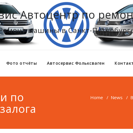
вис Автоцентр по ремон
Ремонт машины в Санкт-Петербург
Фото отчёты
Автосервис Фольксваген
Контак
ки по
Home
/
News
/
В
 залога