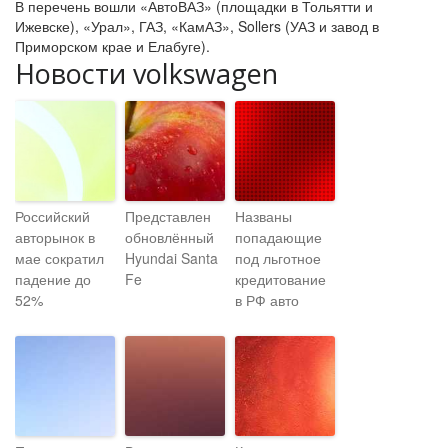
В перечень вошли «АвтоВАЗ» (площадки в Тольятти и
Ижевске), «Урал», ГАЗ, «КамАЗ», Sollers (УАЗ и завод в
Приморском крае и Елабуге).
Новости volkswagen
Российский
Представлен
Названы
авторынок в
обновлённый
попадающие
мае сократил
Hyundai Santa
под льготное
падение до
Fe
кредитование
52%
в РФ авто