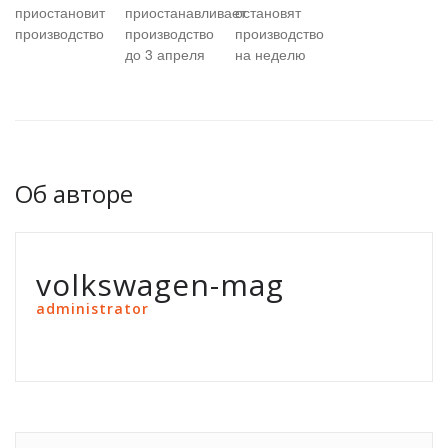
приостановит
приостанавливает
остановят
производство
производство
производство
до 3 апреля
на неделю
Об авторе
volkswagen-mag
administrator