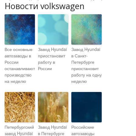
Новости volkswagen
Все основные
Завод Hyundai
Завод Hyundai
автозаводы в
приостановит
в Санкт-
России
работу в
Петербурге
останавливают
России
приостановит
производство
работу на одну
на неделю
неделю
Петербургский
Завод Hyundai
Российские
завод Hyundai
в Петербурге
автозаводы