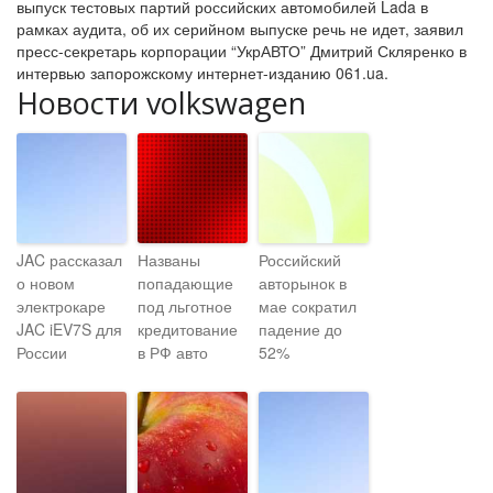
выпуск тестовых партий российских автомобилей Lada в
рамках аудита, об их серийном выпуске речь не идет, заявил
пресс-секретарь корпорации “УкрАВТО” Дмитрий Скляренко в
интервью запорожскому интернет-изданию 061.ua.
Новости volkswagen
JAC рассказал
Названы
Российский
о новом
попадающие
авторынок в
электрокаре
под льготное
мае сократил
JAC iEV7S для
кредитование
падение до
России
в РФ авто
52%