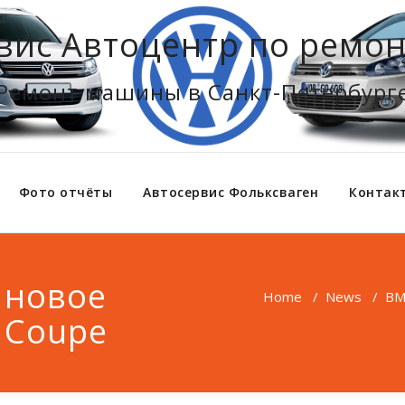
вис Автоцентр по ремон
Ремонт машины в Санкт-Петербург
Фото отчёты
Автосервис Фольксваген
Контак
 новое
Home
/
News
/
BM
 Coupe