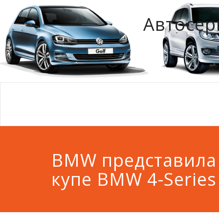
Автосер
BMW представила
купе BMW 4-Series