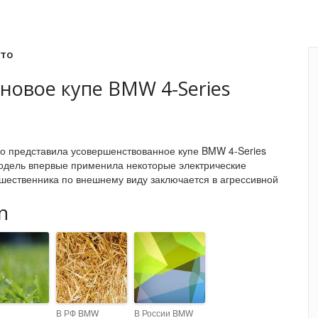
вто
овое купе BMW 4-Series
 представила усовершенствованное купе BMW 4-Series
модель впервые применила некоторые электрические
дшественника по внешнему виду заключается в агрессивной
n
В РФ BMW
В России BMW