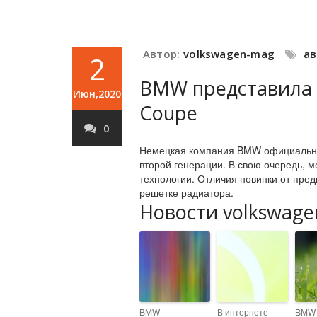
Автор:
volkswagen-mag
а
2
BMW представила н
Июн,2020
Coupe
0
Немецкая компания BMW официально
второй генерации. В свою очередь, 
технологии. Отличия новинки от пре
решетке радиатора.
Новости volkswage
BMW
В интернете
BMW