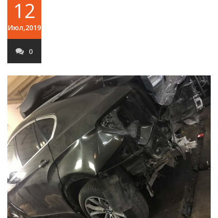
12
Июл,2019
0