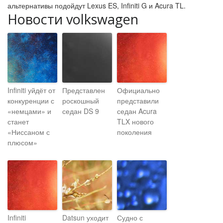
альтернативы подойдут Lexus ES, Infiniti G и Acura TL.
Новости volkswagen
Infiniti уйдёт от
Представлен
Официально
конкуренции с
роскошный
представили
«немцами» и
седан DS 9
седан Acura
станет
TLX нового
«Ниссаном с
поколения
плюсом»
Infiniti
Datsun уходит
Судно с