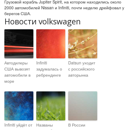
Грузовой корабль Jupiter Spirit, на котором находились около
2000 автомобилей Nissan и Infiniti, почти неделю дрейфовал у
берегов США.
Новости volkswagen
Автодилеры
Infiniti
Datsun уходит
США вывозят
задумалась о
с российского
автомобили в
ребрендинге
авторынка
море
Infiniti уйдёт от
Названы
В России